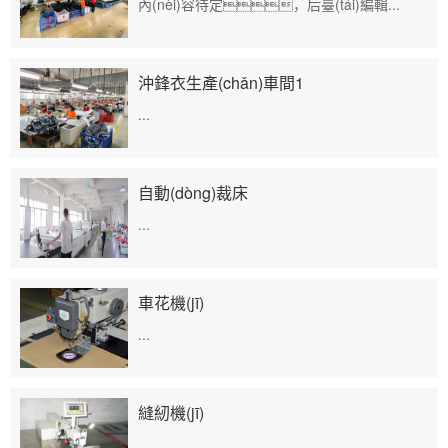
內(nèi)容待定，后臺(tái)編輯...
沖鋒衣生產(chǎn)車間1
...
自動(dòng)裁床
...
車花機(jī)
...
縫紉機(jī)
...