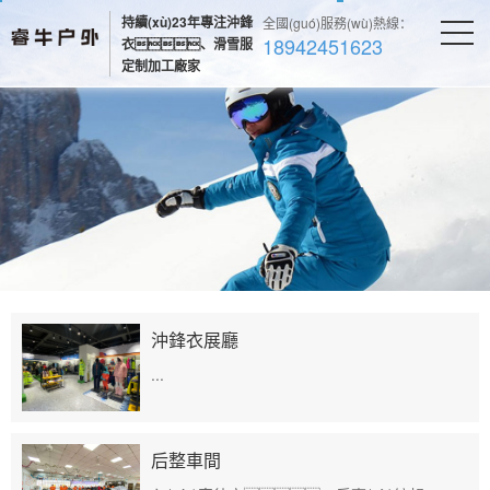
持續(xù)23年專注沖鋒
全國(guó)服務(wù)熱線：
18942451623
衣、滑雪服
定制加工廠家
沖鋒衣展廳
...
后整車間