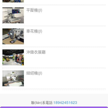
平壓機(jī)
車花機(jī)
沖鋒衣展廳
縫紉機(jī)
18942451623
聯(lián)系電話: