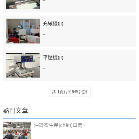
充絨機(jī)
...
平壓機(jī)
...
共
1
頁(yè)
8
條記錄
熱門文章
沖鋒衣生產(chǎn)車間1